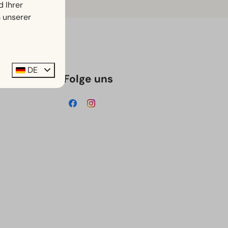
d Ihrer
n unserer
DE
Folge uns