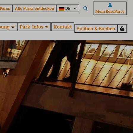
Parcs
Alle Parks entdecken
DE
Mein EuroParcs
bung
Park-Infos
Kontakt
Suchen & Buchen