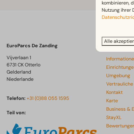
kombinieren, d
Nutzung ihrer 
Datenschutzric
Be
Alle akzeptie
Navigati
EuroParcs De Zanding
Vijverlaan 1
Information
6731 CK Otterlo
Einrichtung
Gelderland
Umgebung
Niederlande
Vertraulich
Kontakt
Telefon:
+31 (0)88 055 1595
Karte
Business & 
Teil von:
StayXL
Bewertunge