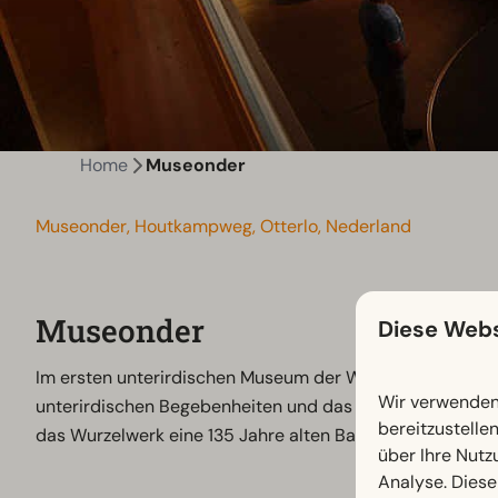
Home
Museonder
Museonder, Houtkampweg, Otterlo, Nederland
Museonder
Diese Webs
Im ersten unterirdischen Museum der Welt im Zentrum d
Wir verwenden 
unterirdischen Begebenheiten und das dortige Leben in 
bereitzustelle
das Wurzelwerk eine 135 Jahre alten Baumes, bewundern
über Ihre Nutz
Analyse. Diese