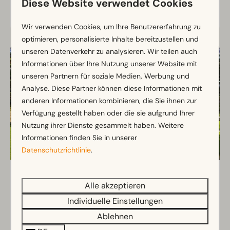
Diese Website verwendet Cookies
Ansehen
Wir verwenden Cookies, um Ihre Benutzererfahrung zu
optimieren, personalisierte Inhalte bereitzustellen und
unseren Datenverkehr zu analysieren. Wir teilen auch
Informationen über Ihre Nutzung unserer Website mit
unseren Partnern für soziale Medien, Werbung und
Analyse. Diese Partner können diese Informationen mit
anderen Informationen kombinieren, die Sie ihnen zur
Verfügung gestellt haben oder die sie aufgrund Ihrer
Nutzung ihrer Dienste gesammelt haben. Weitere
Informationen finden Sie in unserer
Datenschutzrichtlinie
.
Villa Avantage Nouveau Sauna 14
Ab
Alle akzeptieren
1.184 €
Gelderland, Otterlo
897 €
Individuelle Einstellungen
14
6
2
Ablehnen
3 Nächte
2 Personen
Wunderschöne Gruppenunterkunft