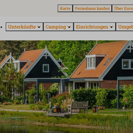
Karte
Ferienhaus kaufen
Über Euro
Unterkünfte
Camping
Einrichtungen
Umge