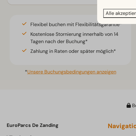
Steg
Alle akzeptie
Umzäunter Garten
Infrarot-Sauna
Flexibel buchen mit Flexibilitätsgarantie*
Traditionelle Sauna
Kostenlose Stornierung innerhalb von 14
Tagen nach der Buchung*
Zahlung in Raten oder später möglich*
*
Unsere Buchungsbedingungen anzeigen
Be
Navigati
EuroParcs De Zanding