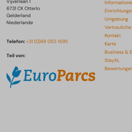
Vijverlaan 1
Information
6731 CK Otterlo
Einrichtung
Gelderland
Umgebung
Niederlande
Vertraulich
Kontakt
Telefon:
+31 (0)88 055 1595
Karte
Business & 
Teil von:
StayXL
Bewertunge