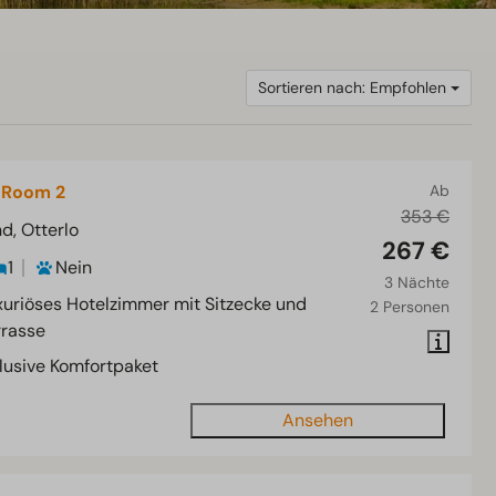
Sortieren nach: Empfohlen
 Room 2
Ab
353 €
d, Otterlo
267 €
1
Nein
3 Nächte
xuriöses Hotelzimmer mit Sitzecke und
2 Personen
rrasse
klusive Komfortpaket
Ansehen