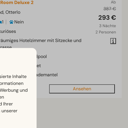
 Room Deluxe 2
Ab
387 €
d, Otterlo
293 €
1
Nein
3 Nächte
xuriöses
2 Personen
räumiges Hotelzimmer mit Sitzecke und
rrasse
nshower und Whirlpool
klusive Komfortpaket
usschuhen und Bademantel
ierte Inhalte
nformationen
Ansehen
, Werbung und
en
d Ihrer
n unserer