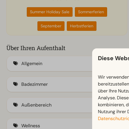
Summer Holiday Sale
Sommerferien
September
Herbstferien
Über Ihren Aufenthalt
Diese Webs
Allgemein
Wir verwenden 
Klimaanlage
bereitzustelle
Badezimmer
Fliegengitter
über Ihre Nutz
Analyse. Diese
Elektro-Kamin
Badewanne
kombinieren, d
Außenbereich
Nutzung ihrer 
Datenschutzric
Abstellraum
Wellness