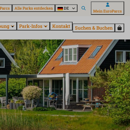
Parcs
Alle Parks entdecken
DE
Mein EuroParcs
bung
Park-Infos
Kontakt
Suchen & Buchen