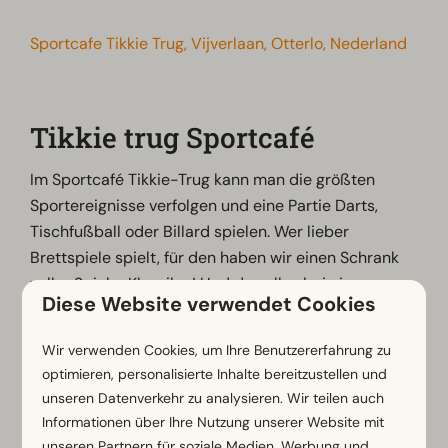
Sportcafe Tikkie Trug, Vijverlaan, Otterlo, Nederland
Tikkie trug Sportcafé
Im Sportcafé Tikkie-Trug kann man die größten
Sportereignisse verfolgen und eine Partie Darts,
Tischfußball oder Billard spielen. Wer lieber
Brettspiele spielt, für den haben wir einen Schrank
voller Spiele-Klassiker! Und das alles bei einem
Diese Website verwendet Cookies
Snack und einem Getränk!
Wir verwenden Cookies, um Ihre Benutzererfahrung zu
optimieren, personalisierte Inhalte bereitzustellen und
unseren Datenverkehr zu analysieren. Wir teilen auch
Die
Öffnungszeiten
finden Sie hier.
Informationen über Ihre Nutzung unserer Website mit
unseren Partnern für soziale Medien, Werbung und