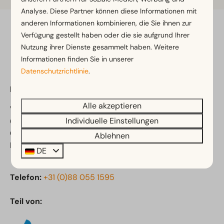
Analyse. Diese Partner können diese Informationen mit
anderen Informationen kombinieren, die Sie ihnen zur
Verfügung gestellt haben oder die sie aufgrund Ihrer
Bezahlen Sie sicher
Nutzung ihrer Dienste gesammelt haben. Weitere
Informationen finden Sie in unserer
Datenschutzrichtlinie
.
EuroParcs De Zanding
Alle akzeptieren
Vijverlaan 1
Individuelle Einstellungen
6731 CK Otterlo
Gelderland
Ablehnen
Niederlande
DE
Telefon:
+31 (0)88 055 1595
Teil von: