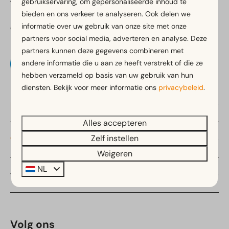
gebruikservaring, om gepersonaliseerde inhoud te
Telefoon:
+31 (0)88 055 1595
bieden en ons verkeer te analyseren. Ook delen we
informatie over uw gebruik van onze site met onze
Onderdeel van:
partners voor social media, adverteren en analyse. Deze
partners kunnen deze gegevens combineren met
andere informatie die u aan ze heeft verstrekt of die ze
hebben verzameld op basis van uw gebruik van hun
diensten. Bekijk voor meer informatie ons
privacybeleid
.
Navigatie
Alles accepteren
Zelf instellen
Verblijven
Weigeren
NL
Thema's
Volg ons