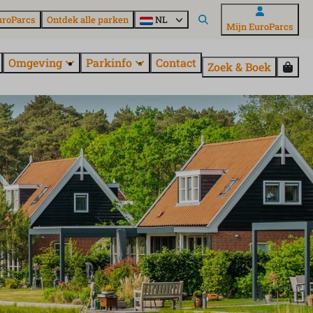
uroParcs
Ontdek alle parken
NL
Mijn EuroParcs
Omgeving
Parkinfo
Contact
Zoek & Boek