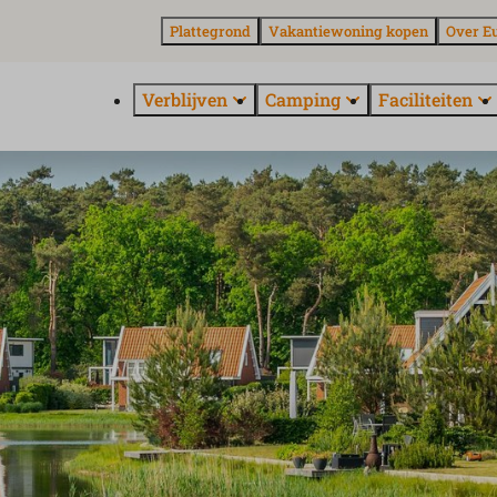
Plattegrond
Vakantiewoning kopen
Over E
Verblijven
Camping
Faciliteiten