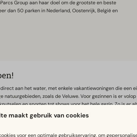
oParcs Group aan haar doel om de grootste en beste
er dan 50 parken in Nederland, Oostenrijk, België en
oen!
en direct aan het water, met enkele vakantiewoningen die een 
 natuurgebieden, zoals de Veluwe. Voor gezinnen is er volop
nutselen en sporten tot shows voor het hele gezin. Zo is er alt
te maakt gebruik van cookies
ookies voor een optimale gebruikservaring, om gepersonalis