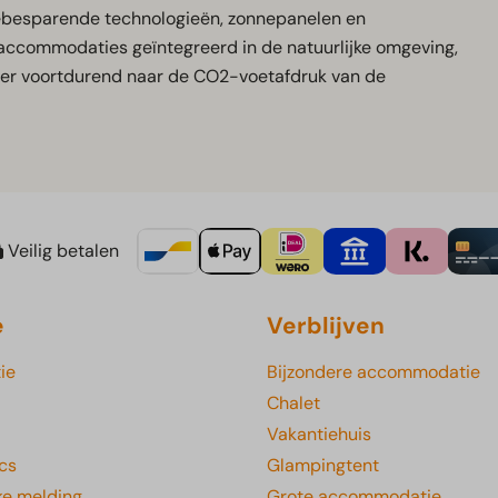
giebesparende technologieën, zonnepanelen en
ccommodaties geïntegreerd in de natuurlijke omgeving,
t er voortdurend naar de CO2-voetafdruk van de
Veilig betalen
e
Verblijven
ie
Bijzondere accommodatie
Chalet
Vakantiehuis
cs
Glampingtent
ke melding
Grote accommodatie