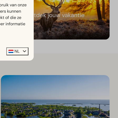
bruik van onze
ners kunnen
Ontdek jouw vakantie
t of die ze
er informatie
NL