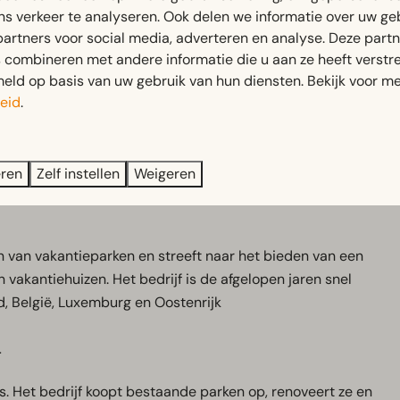
ns verkeer te analyseren. Ook delen we informatie over uw ge
partners voor social media, adverteren en analyse. Deze part
Kampeervakanties bij EuroParcs
combineren met andere informatie die u aan ze heeft verstrek
ld op basis van uw gebruik van hun diensten. Bekijk voor me
eid
.
eren
Zelf instellen
Weigeren
n van vakantieparken en streeft naar het bieden van een
vakantiehuizen. Het bedrijf is de afgelopen jaren snel
, België, Luxemburg en Oostenrijk
g
. Het bedrijf koopt bestaande parken op, renoveert ze en