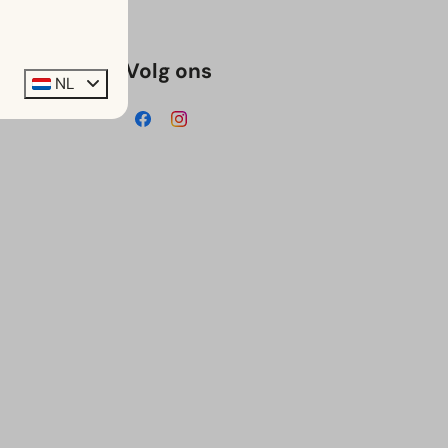
Volg ons
NL