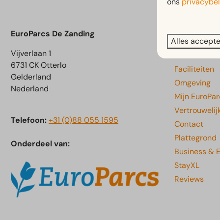
ons
privacybel
Navigati
EuroParcs De Zanding
Alles accept
Vijverlaan 1
Parkinformat
6731 CK Otterlo
Faciliteiten
Gelderland
Omgeving
Nederland
Mijn EuroPar
Vertrouwelij
Telefoon:
+31 (0)88 055 1595
Contact
Plattegrond
Onderdeel van:
Business & 
StayXL
Reviews