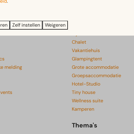
eid
.
Veilig betalen
e
Verblijven
eren
Zelf instellen
Weigeren
ie
Bijzondere accommodatie
Chalet
Vakantiehuis
cs
Glampingtent
ke melding
Grote accommodatie
Groepsaccommodatie
Hotel-Studio
Events
Tiny house
Wellness suite
Kamperen
Thema's