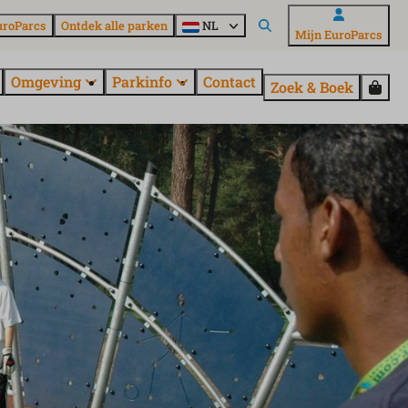
uroParcs
Ontdek alle parken
NL
Mijn EuroParcs
Omgeving
Parkinfo
Contact
Zoek & Boek