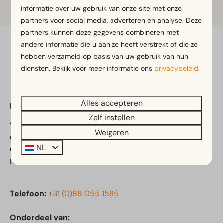
Bestellen
informatie over uw gebruik van onze site met onze
partners voor social media, adverteren en analyse. Deze
partners kunnen deze gegevens combineren met
andere informatie die u aan ze heeft verstrekt of die ze
Veilig betalen
hebben verzameld op basis van uw gebruik van hun
diensten. Bekijk voor meer informatie ons
privacybeleid
.
Alles accepteren
EuroParcs De Zanding
Zelf instellen
Vijverlaan 1
Weigeren
6731 CK Otterlo
NL
Gelderland
Nederland
Telefoon:
+31 (0)88 055 1595
Onderdeel van: