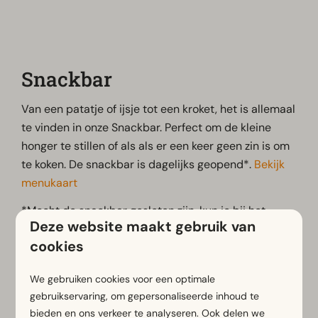
Snackbar
Van een patatje of ijsje tot een kroket, het is allemaal
te vinden in onze Snackbar. Perfect om de kleine
honger te stillen of als als er een keer geen zin is om
te koken. De snackbar is dagelijks geopend*.
Bekijk
menukaart
*Mocht de snackbar gesloten zijn, kun je bij het
Deze website maakt gebruik van
restaurant de snacks afhalen.
cookies
We gebruiken cookies voor een optimale
Bekijk hier de
openingstijden
.
gebruikservaring, om gepersonaliseerde inhoud te
bieden en ons verkeer te analyseren. Ook delen we