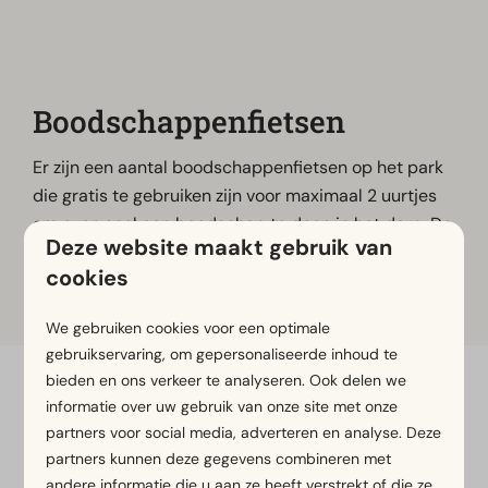
Boodschappenfietsen
Er zijn een aantal boodschappenfietsen op het park
die gratis te gebruiken zijn voor maximaal 2 uurtjes
om even snel een boodschap te doen in het dorp. De
Deze website maakt gebruik van
fiets nodig? Vraag dan bij de receptie of deze
cookies
beschikbaar is.
We gebruiken cookies voor een optimale
gebruikservaring, om gepersonaliseerde inhoud te
bieden en ons verkeer te analyseren. Ook delen we
Veilig betalen
informatie over uw gebruik van onze site met onze
partners voor social media, adverteren en analyse. Deze
partners kunnen deze gegevens combineren met
andere informatie die u aan ze heeft verstrekt of die ze