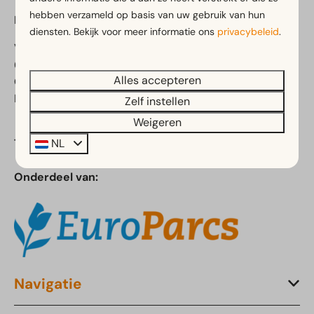
hebben verzameld op basis van uw gebruik van hun
EuroParcs De Zanding
diensten. Bekijk voor meer informatie ons
privacybeleid
.
Vijverlaan 1
6731 CK Otterlo
Alles accepteren
Gelderland
Nederland
Zelf instellen
Weigeren
NL
Telefoon:
+31 (0)88 055 1595
Onderdeel van:
Navigatie