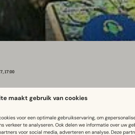
7, 17:00
te maakt gebruik van cookies
n in de stad je mee in hun wereld. Ze delen hun geschiedenis
ookies voor een optimale gebruikservaring, om gepersonalis
ngen. Van eeuwenoude wortels tot frisse lenteknoppen, luis
ns verkeer te analyseren. Ook delen we informatie over uw ge
 les. Altijd met een goed verhaal. De wandeling heeft geen v
partners voor social media, adverteren en analyse. Deze part