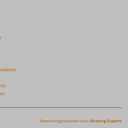
n
odaties
e
loo
rom
Reserveringssysteem door
Booking Experts