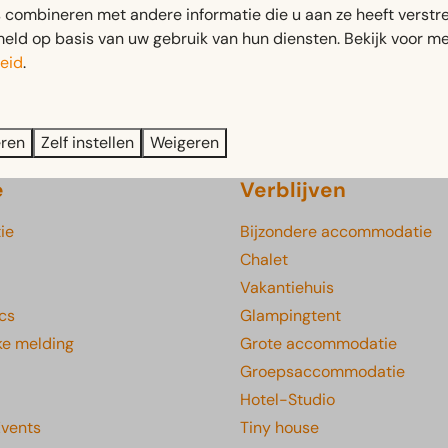
erschillende bomen met een verhaal. Scan de QR-codes bij de
combineren met andere informatie die u aan ze heeft verstrek
e audiotour starten: https://izi.travel/nl/0243-de-bomen-vert
ld op basis van uw gebruik van hun diensten. Bekijk voor me
eid
.
Veilig betalen
eren
Zelf instellen
Weigeren
e
Verblijven
ie
Bijzondere accommodatie
Chalet
Vakantiehuis
cs
Glampingtent
ke melding
Grote accommodatie
Groepsaccommodatie
Hotel-Studio
Events
Tiny house