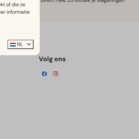
 bomen en luister direct mee. Zo ontdek je Wageningen
t of die ze
ellen/nl
er informatie
NL
Volg ons