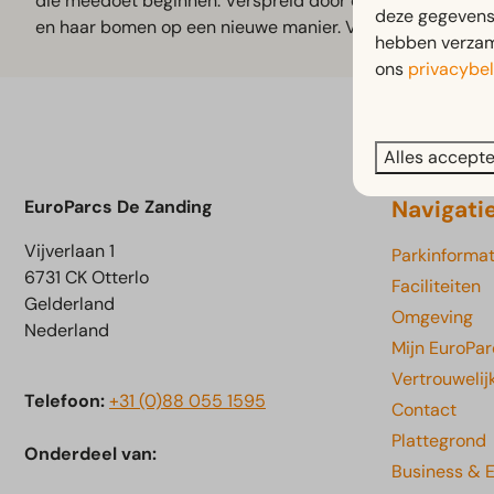
die meedoet beginnen. Verspreid door de stad vind je v
deze gegevens 
en haar bomen op een nieuwe manier. Via de link kun je d
hebben verzame
ons
privacybel
Alles accept
Navigati
EuroParcs De Zanding
Vijverlaan 1
Parkinformat
6731 CK Otterlo
Faciliteiten
Gelderland
Omgeving
Nederland
Mijn EuroPar
Vertrouwelij
Telefoon:
+31 (0)88 055 1595
Contact
Plattegrond
Onderdeel van:
Business & 