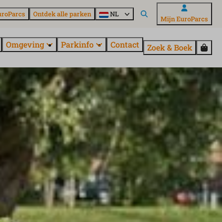
uroParcs
Ontdek alle parken
NL
Mijn EuroParcs
Omgeving
Parkinfo
Contact
Zoek & Boek