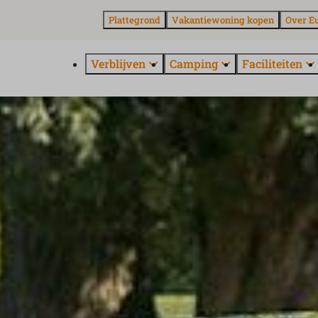
Plattegrond
Vakantiewoning kopen
Over E
Verblijven
Camping
Faciliteiten